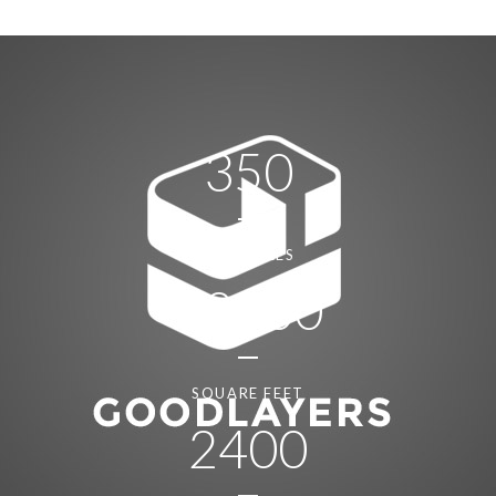
350
EMPLOYEES
12000
SQUARE FEET
2400