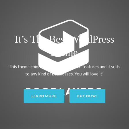
It’s The Best WordPress
Theme.
This theme comes with many awesome features and it suits
to any kind of businesses. You will love it!
LEARN MORE
BUY NOW!