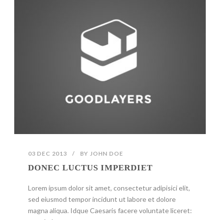
03 DEC 2013
/
BY
JOHN DOE
DONEC LUCTUS IMPERDIET
Lorem ipsum dolor sit amet, consectetur adipisici elit,
sed eiusmod tempor incidunt ut labore et dolore
magna aliqua. Idque Caesaris facere voluntate liceret: