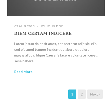
02 AUG 2013
/
BY
JOHN DOE
DIEM CERTAM INDICERE
Lorem ipsum dolor sit amet, consectetur adipisici elit,
sed eiusmod tempor incidunt ut labore et dolore
magna aliqua. Idque Caesaris facere voluntate liceret:
sese habere....
Read More
1
2
Next ›