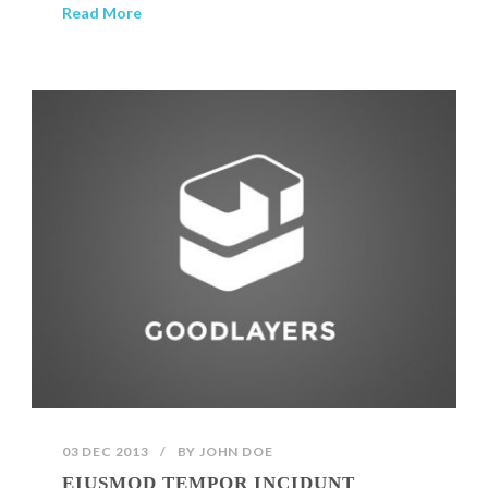
Read More
03 DEC 2013
/
BY
JOHN DOE
EIUSMOD TEMPOR INCIDUNT