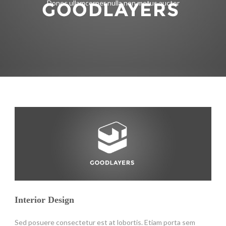
Donec ullamcorper nulla non metus auctor
Interior Design
Sed posuere consectetur est at lobortis. Etiam porta sem