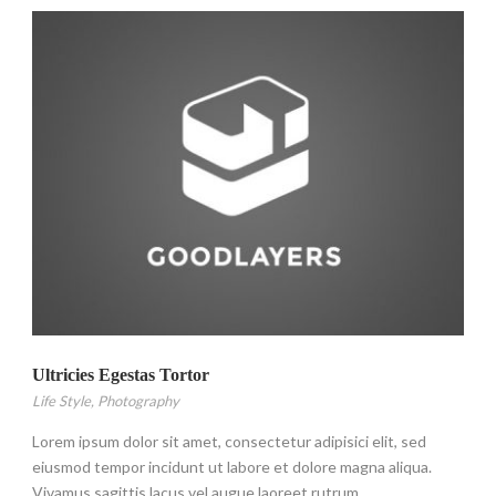
Ultricies Egestas Tortor
Life Style
,
Photography
Lorem ipsum dolor sit amet, consectetur adipisici elit, sed
eiusmod tempor incidunt ut labore et dolore magna aliqua.
Vivamus sagittis lacus vel augue laoreet rutrum...