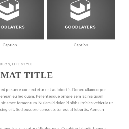
Caption
Caption
BLOG
,
LIFE STYLE
MAT TITLE
ed posuere consectetur est at lobortis. Donec ullamcorper
. Aenean eu leo quam. Pellentesque ornare sem lacinia quam
it amet fermentum. Nullam id dolor id nibh ultricies vehicula ut
scing elit. Sed posuere consectetur est at lobortis. Aenean
nt montes, nascetur ridiculus mus. Curabitur blandit tempus