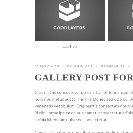
Caption
13 NOV 2013
/
BY
JOHN DOE
/
0 COMMENT
/
GALLERY POST FOR
Cras mattis consectetur purus sit amet fermentum. S
nulla non metus auctor fringilla. Donec sed odio dui
venenatis vestibulum. Cras mattis consectetur purus s
id elit. Lorem ipsum dolor sit amet, consectetur adipi
lacinia bibendum nulla sed consectetur.
Cum sociis natoque penatibus et magnis dis parturie